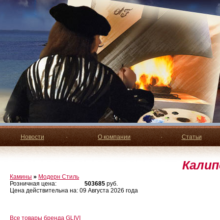
Новости
·
О компании
·
Статьи
Калип
Камины
»
Модерн Стиль
Розничная цена:
503685
руб.
Цена действительна на: 09 Августа 2026 года
Все товары бренда GLIVI