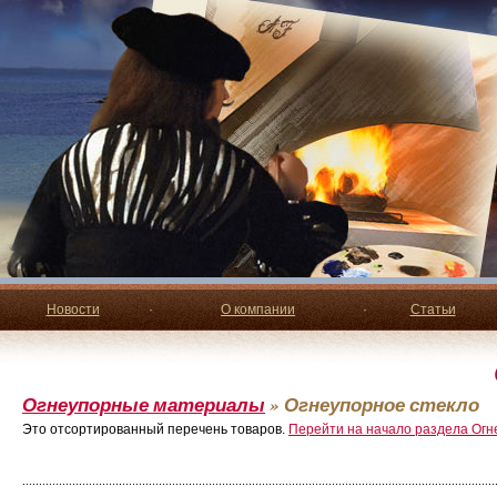
Новости
·
О компании
·
Статьи
Огнеупорные материалы
»
Огнеупорное стекло
Это отсортированный перечень товаров.
Перейти на начало раздела Огн