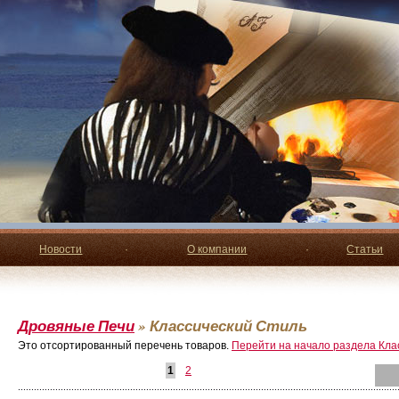
Новости
·
О компании
·
Статьи
Дровяные Печи
»
Классический Стиль
Это отсортированный перечень товаров.
Перейти на начало раздела Кла
1
2