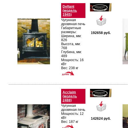
Defiant
(модель
1945)
Чугунная
дровяная печь
Габаритные
размеры:
192658
руб.
Ширина, мм:
826
Высота, мм:
768
Глубина, мм:
489
Мощность: 16
кВт
Вес: 238 кг
Acclaim
(модель
2488)
Чугунная
дровяная печь
Мощность: 12
кВт
142624
руб.
Вес: 187 кг